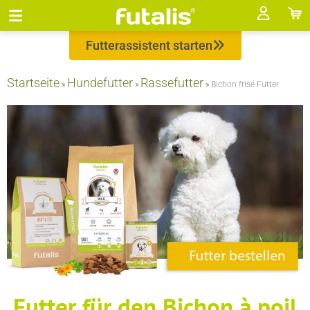
Futterassistent starten
Startseite
Hundefutter
Rassefutter
»
»
»
Bichon frisé Futter
Futter für den Bichon à poil