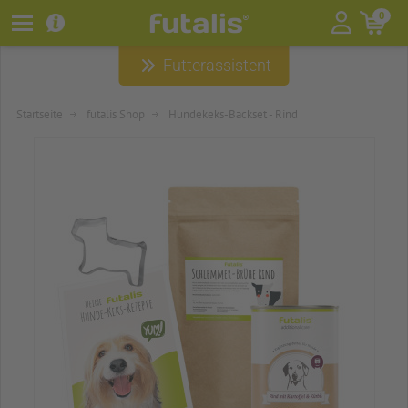
futalis
0
®
Futterassistent
HUNDEFUTTER
HUNDEZUBEHÖR
Startseite
futalis Shop
Hundekeks-Backset - Rind
HUNDERATGEBER
ÜBER FUTALIS
WELPENPAKET
SNACKS