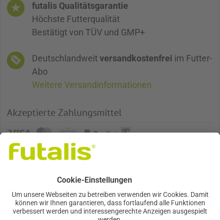
futalis Qualitätsgarantie
Höchste Futterqualität
Bestätigt von TÜV und GMP+
Deutschlandweit
versandkostenfrei
im Futter-
Abo
Weitere Versandinformationen
Akzeptierte Zahlungsmittel
Futter, so einzigartig wie mein Tier
GESICHERTE QUALITÄT