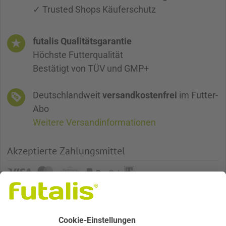
✓ Trusted Shops Käuferschutz
futalis Qualitätsgarantie
Höchste Futterqualität
Bestätigt von TÜV und GMP+
Deutschlandweit
versandkostenfrei
im Futter-
Abo
Weitere Versandinformationen
Akzeptierte Zahlungsmittel