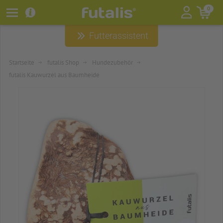
futalis
0
®
Futterassistent
HUNDEFUTTER
HUNDEZUBEHÖR
Startseite
futalis Shop
Hundezubehör
futalis Kauwurzel aus Baumheide
HUNDERATGEBER
ÜBER FUTALIS
WELPENPAKET
SNACKS