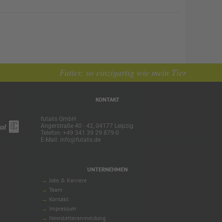
Futter, so einzigartig wie mein Tier
KONTAKT
futalis GmbH
Angerstraße 40 - 42, 04177 Leipzig
Telefon: +49 341 39 29 879-0
E-Mail: info@futalis.de
UNTERNEHMEN
Jobs & Karriere
Team
Kontakt
Impressum
Newsletteranmeldung