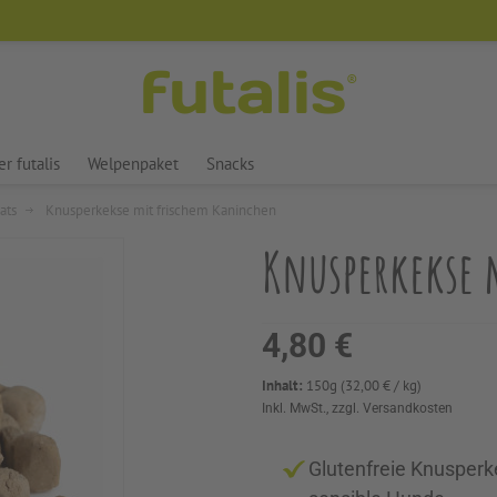
futalis
®
r futalis
Welpenpaket
Snacks
ats
Knusperkekse mit frischem Kaninchen
Knusperkekse 
4,80 €
Inhalt:
150
g
(
32,00
€
/ kg)
Inkl. MwSt., zzgl. Versandkosten
Glutenfreie Knusperke