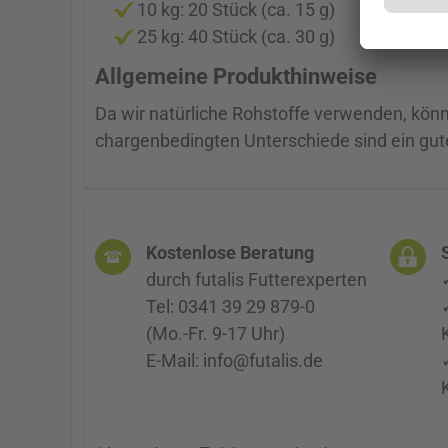
10 kg: 20 Stück (ca. 15 g)
25 kg: 40 Stück (ca. 30 g)
Allgemeine Produkthinweise
Da wir natürliche Rohstoffe verwenden, könn
chargenbedingten Unterschiede sind ein gutes
Kostenlose Beratung
durch futalis Futterexperten
Tel: 0341 39 29 879-0
(Mo.-Fr. 9-17 Uhr)
E-Mail: info@futalis.de