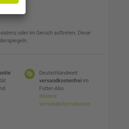
sistenz oder im Geruch auftreten. Diese
iderspiegeln.
antie
Deutschlandweit
tät
versandkostenfrei
im
und
Futter-Abo
Weitere
Versandinformationen