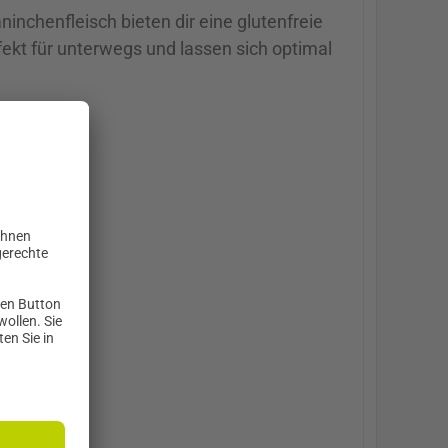
nchenfleisch bieten dir eine glutenfreie
rfekt für unterwegs und lassen sich optimal
-Alltag
 Potenzial