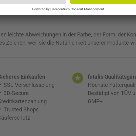
en leichte Abweichungen in der Farbe, der Form, der Kon
 Zeichen, weil sie die Natürlichkeit unserer Produkte w
Sicheres Einkaufen
futalis Qualitätsgar
✓ SSL-Verschlüsselung
Höchste Futterquali
✓ 3D-Secure
Bestätigt von TÜV 
Kreditkartenzahlung
GMP+
✓ Trusted Shops
Käuferschutz