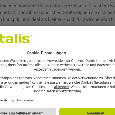
inen Vierbeiner? Unsere Knusperkekse mit frischem Kani
ignet ist. Dank ihrer handlichen Größe eignen sie sich pe
knusprig und ideal als kleiner Snack für zwischendurch.
en mehr als nur gut schmecken:
auliche Proteinquelle und sorgt für Abwechslung im Snack
e, das sind sekundäre Pflanzenstoffe mit antioxidativem
iche Ballaststoffe mit
uung eingesetzt
t die folgenden Futtermengen pro Tag: