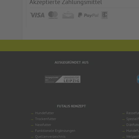
Akzeptierte Zahlungsmittel
AUSGEGRÜNDET AUS
FUTALIS KONZEPT
Hundefutter
Rassefu
Trockenfutter
Spezialf
Nassfutter
Diätfutt
Funktionale Ergänzungen
Hundefu
Quellenverzeichnis
Welpenf