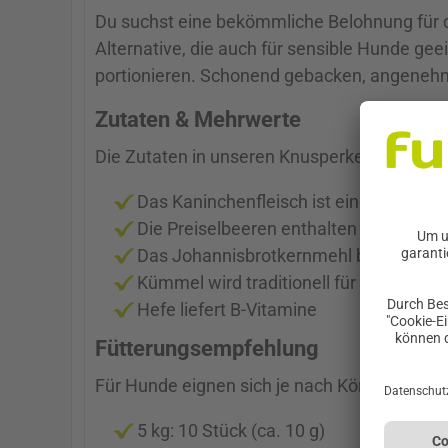
Du suchst eine bekömmliche Belohnung für de
Alternative, die auch für sensible Hunde gee
portionieren. Schonend gebacken, angenehm 
Zutaten & Mehrwerte
Die Zutaten in unseren Knusperkeksen könn
Das Kaninchenfleisch ist eine gut verd
Die Preiselbeeren enthalten Polyphenol
Das Johannisbrotkernmehl bringt natürl
Kümmel wird traditionell für die Verda
Hefe liefert B-Vitamine
Fütterungsempfehlung
Für Hunde eignen sich je nach Körpergewich
5 kg: 10 Stück (ca. 10 g)