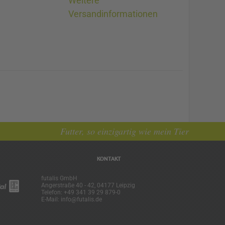
Weitere
Versandinformationen
Futter, so einzigartig wie mein Tier
KONTAKT
futalis GmbH
Angerstraße 40 - 42, 04177 Leipzig
Telefon: +49 341 39 29 879-0
E-Mail: info@futalis.de