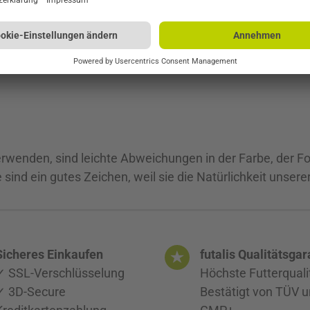
t die folgenden Futtermengen pro Tag:
verwenden, sind leichte Abweichungen in der Farbe, der F
ind ein gutes Zeichen, weil sie die Natürlichkeit unsere
Sicheres Einkaufen
futalis Qualitätsgar
✓ SSL-Verschlüsselung
Höchste Futterquali
✓ 3D-Secure
Bestätigt von TÜV 