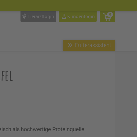
0
Tierarztlogin
Kundenlogin
Futterassistent
fel
eisch als hochwertige Proteinquelle