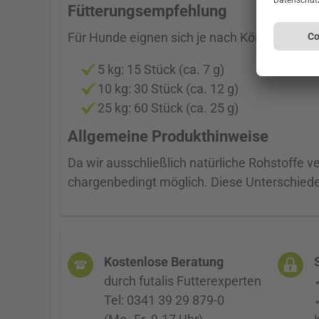
Fütterungsempfehlung
Für Hunde eignen sich je nach Körpergewich
5 kg: 15 Stück (ca. 7 g)
10 kg: 30 Stück (ca. 12 g)
25 kg: 60 Stück (ca. 25 g)
Allgemeine Produkthinweise
Da wir ausschließlich natürliche Rohstoffe 
chargenbedingt möglich. Diese Unterschiede s
Kostenlose Beratung
durch futalis Futterexperten
Tel: 0341 39 29 879-0