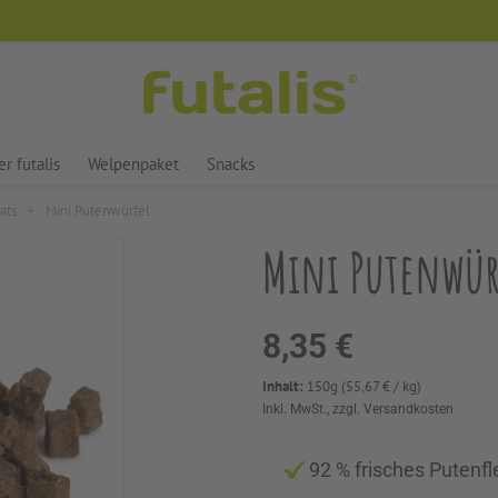
futalis
®
r futalis
Welpenpaket
Snacks
ats
Mini Putenwürfel
Mini Putenwür
8,35 €
Inhalt:
150
g
(
55,67
€
/ kg)
Inkl. MwSt., zzgl. Versandkosten
92 % frisches Putenfl