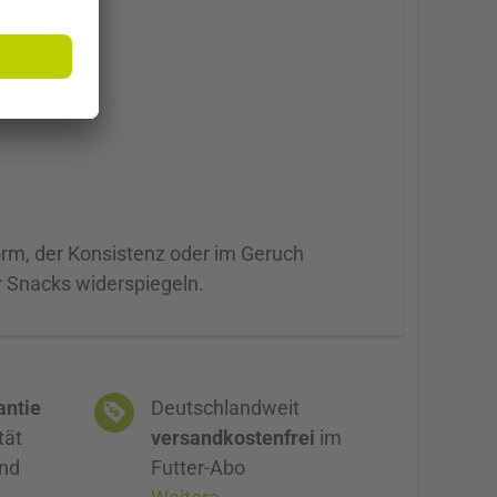
orm, der Konsistenz oder im Geruch
r Snacks widerspiegeln.
antie
Deutschlandweit
tät
versandkostenfrei
im
und
Futter-Abo