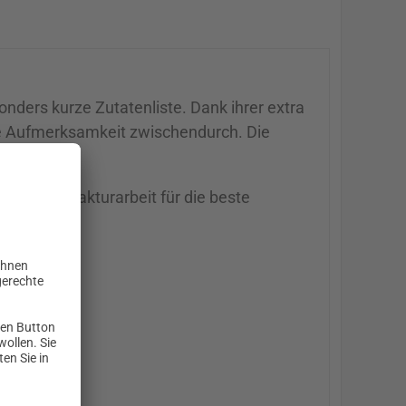
nders kurze Zutatenliste. Dank ihrer extra
olle Aufmerksamkeit zwischendurch. Die
her Manufakturarbeit für die beste