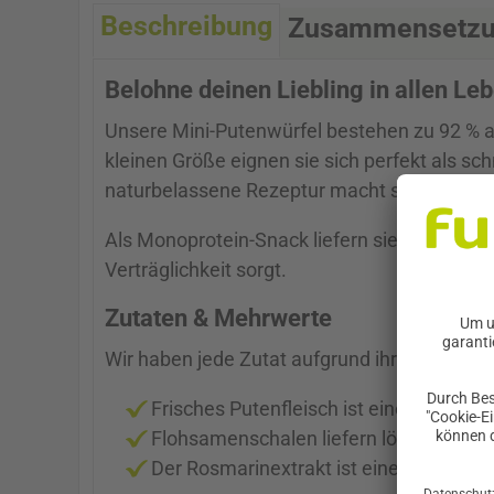
Beschreibung
Zusammensetz
Belohne deinen Liebling in allen Le
Unsere Mini-Putenwürfel bestehen zu 92 % au
kleinen Größe eignen sie sich perfekt als sc
naturbelassene Rezeptur macht sie zur ideale
Als Monoprotein-Snack liefern sie hochwerti
Verträglichkeit sorgt.
Zutaten & Mehrwerte
Wir haben jede Zutat aufgrund ihres Nutzens
Frisches Putenfleisch ist eine hochwert
Flohsamenschalen liefern lösliche Balla
Der Rosmarinextrakt ist eine natürliche