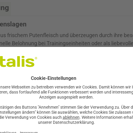
ung
benslagen
s frischem Putenfleisch und überzeugen durch ihre beso
hnelle Belohnung bei Trainingseinheiten oder als liebev
n Wahl für sensible Vierbeiner und Allergiker.
ges Eiweiß, während die schonende Herstellung in deutsc
 sorgfältig ausgewählt:
ige, gut verdauliche Proteinquelle
ststoffe
 Quelle für antioxidative Pflanzenstoffe