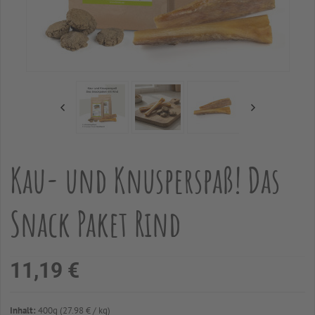
Kau- und Knusperspaß! Das
Snack Paket Rind
11,19 €
Inhalt:
400
g
(
27.98
€
/ kg)