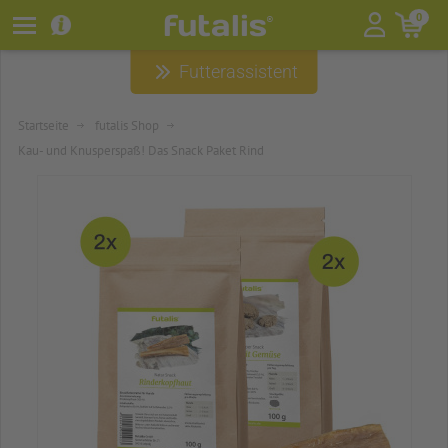
futalis
0
®
Futterassistent
HUNDEFUTTER
HUNDEZUBEHÖR
Startseite
futalis Shop
Kau- und Knusperspaß! Das Snack Paket Rind
HUNDERATGEBER
ÜBER FUTALIS
WELPENPAKET
SNACKS