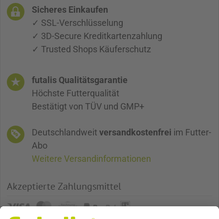
Sicheres Einkaufen
✓ SSL-Verschlüsselung
✓ 3D-Secure Kreditkartenzahlung
✓ Trusted Shops Käuferschutz
futalis Qualitätsgarantie
Höchste Futterqualität
Bestätigt von TÜV und GMP+
Deutschlandweit
versandkostenfrei
im Futter-
Abo
Weitere Versandinformationen
Akzeptierte Zahlungsmittel