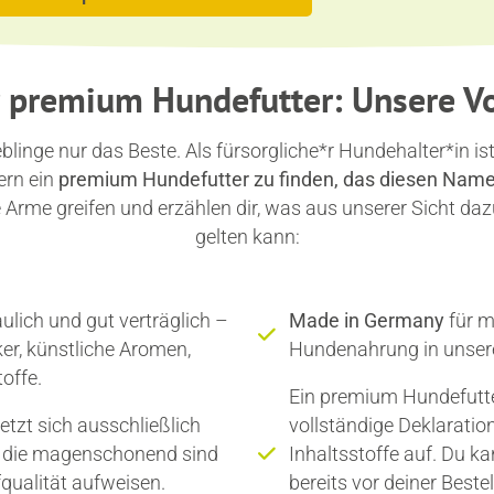
 premium Hundefutter: Unsere Vo
blinge nur das Beste. Als fürsorgliche*r Hundehalter*in ist
ern ein
premium Hundefutter zu finden, das diesen Namen 
die Arme greifen und erzählen dir, was aus unserer Sicht d
gelten kann:
ulich und gut verträglich –
Made in Germany
für m
ker, künstliche Aromen,
Hundenahrung in unserer
offe.
Ein premium Hundefutte
etzt sich ausschließlich
vollständige Deklaratio
 die magenschonend sind
Inhaltsstoffe auf. Du k
qualität aufweisen.
bereits vor deiner Beste