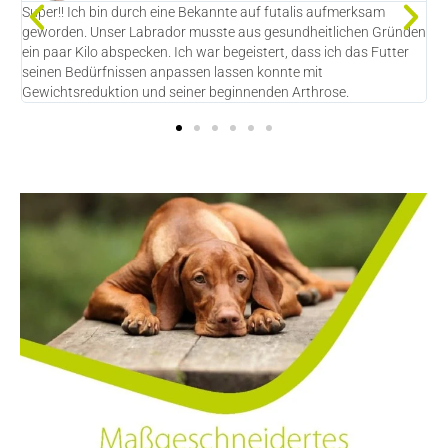
Super!! Ich bin durch eine Bekannte auf futalis aufmerksam
I
m
geworden. Unser Labrador musste aus gesundheitlichen Gründen
d
ein paar Kilo abspecken. Ich war begeistert, dass ich das Futter
D
seinen Bedürfnissen anpassen lassen konnte mit
f
Gewichtsreduktion und seiner beginnenden Arthrose.
e