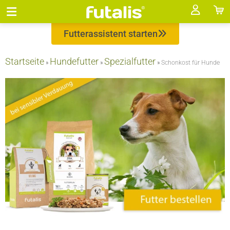
Futterassistent starten
Startseite
Hundefutter
Spezialfutter
»
»
»
Schonkost für Hunde