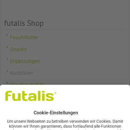
futalis Shop
Feuchtfutter
Snacks
Ergänzungen
Kauhölzer
Hundezubehör
Futter, so einzigartig wie mein Tier