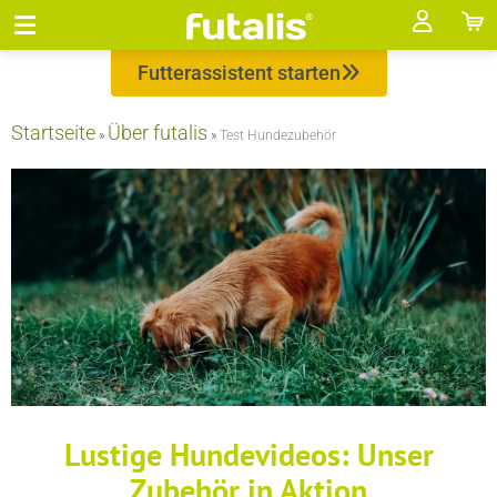
Futterassistent starten
Startseite
Über futalis
»
»
Test Hundezubehör
Lustige Hundevideos: Unser
Zubehör in Aktion