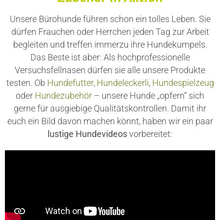
Unsere Bürohunde führen schon ein tolles Leben. Sie
dürfen Frauchen oder Herrchen jeden Tag zur Arbeit
begleiten und treffen immerzu ihre Hundekumpels.
Das Beste ist aber: Als hochprofessionelle
Versuchsfellnasen dürfen sie alle unsere Produkte
testen. Ob
Hundefutter
,
Hundeleckerli
,
Hundespielzeug
oder
Hundezubehör
– unsere Hunde „opfern“ sich
gerne für ausgiebige Qualitätskontrollen. Damit ihr
euch ein Bild davon machen könnt, haben wir ein paar
lustige Hundevideos
vorbereitet: