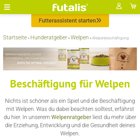
Futterassistent starten
Startseite
Hunderatgeber
Welpen
»
»
»
Welpenbeschäftigung
Beschäftigung für Welpen
Nichts ist schöner als ein Spiel und die Beschäftigung
mit Welpen. Was du dabei beachten solltest, erfährst
du hier. In unserem
Welpenratgeber
liest du mehr über
die Erziehung, Entwicklung und die Gesundheit deines
Welpen.