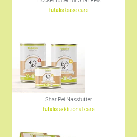
Trockenfutter für Shar Peis
futalis
base care
Shar Pei Nassfutter
futalis
additional care