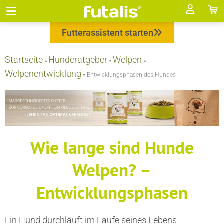
Futterassistent starten
Startseite
Hunderatgeber
Welpen
»
»
»
Welpenentwicklung
»
Entwicklungsphasen des Hundes
Wie lange sind Hunde
Welpen? –
Entwicklungsphasen
Ein Hund durchläuft im Laufe seines Lebens