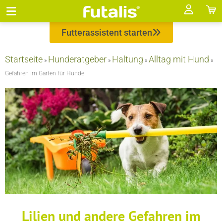
Futterassistent starten
Startseite
Hunderatgeber
Haltung
Alltag mit Hund
»
»
»
»
Gefahren im Garten für Hunde
Lilien und andere Gefahren im