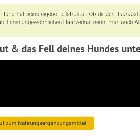
 Hund hat seine eigene Fellstruktur. Ob dir der Haaraus
e ab. Einen ungewöhnlichen Haarverlust nennt man auch
Al
aut & das Fell deines Hundes unt
uf zum Nahrungsergänzungsmittel