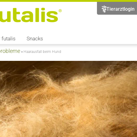
Tierarztlogin
 futalis
Snacks
probleme
»
Haarausfall beim Hund