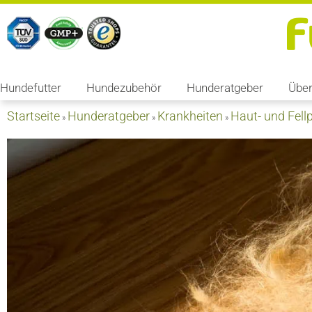
Hundefutter
Hundezubehör
Hunderatgeber
Über
Startseite
Hunderatgeber
Krankheiten
Haut- und Fell
»
»
»