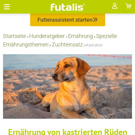
Futterassistent starten
Startseite
Hunderatgeber
Ernährung
Spezielle
»
»
»
Ernährungsthemen
Zuchteinsatz
»
»
Kastration
Ernährung von kastrierten Rüden