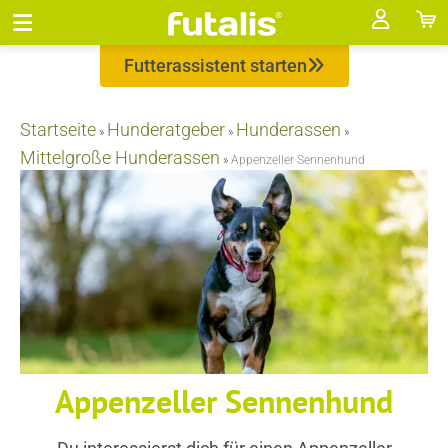
Futterassistent starten
Startseite
Hunderatgeber
Hunderassen
»
»
»
Mittelgroße Hunderassen
»
Appenzeller Sennenhund
Appenzeller Sennenhund