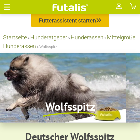
Futterassistent starten
Startseite
Hunderatgeber
Hunderassen
Mittelgroße
»
»
»
Hunderassen
»
Wolfsspitz
Wolfsspitz
Deutscher Wolfsspitz