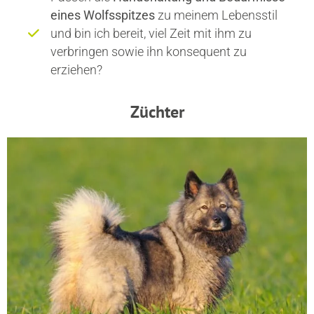
eines Wolfsspitzes
zu meinem Lebensstil
und bin ich bereit, viel Zeit mit ihm zu
verbringen sowie ihn konsequent zu
erziehen?
Züchter