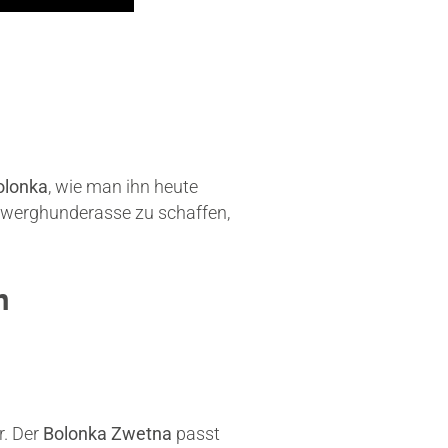
olonka
, wie man ihn heute
 Zwerghunderasse zu schaffen,
n
r. Der
Bolonka Zwetna
passt