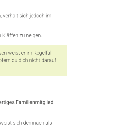
 verhält sich jedoch im
Kläffen zu neigen.
n weist er im Regelfall
fern du dich nicht darauf
rtiges Familienmitglied
weist sich demnach als