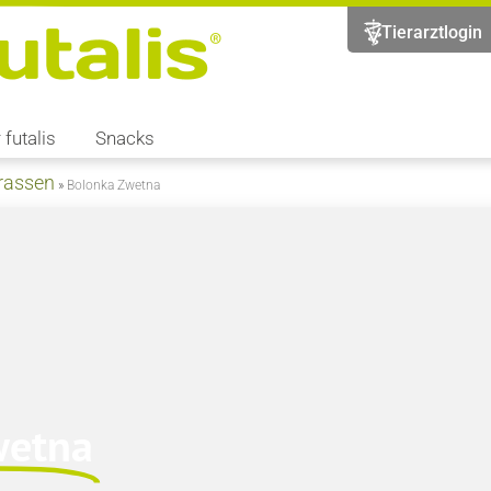
Tierarztlogin
 futalis
Snacks
rassen
»
Bolonka Zwetna
wetna