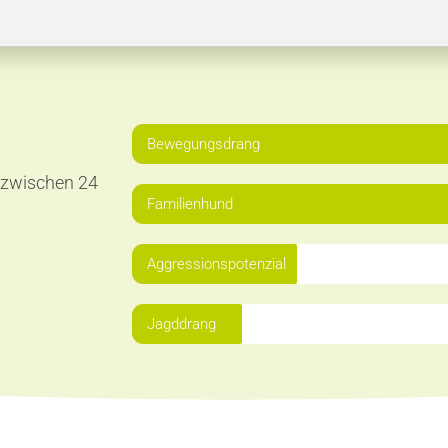
Bewegungsdrang
 zwischen 24
Familienhund
Aggressionspotenzial
Jagddrang